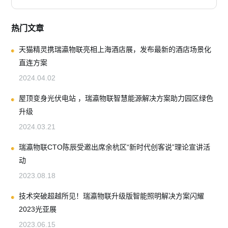
热门文章
天猫精灵携瑞瀛物联亮相上海酒店展，发布最新的酒店场景化
直连方案
2024.04.02
屋顶变身光伏电站 ，瑞瀛物联智慧能源解决方案助力园区绿色
升级
2024.03.21
瑞瀛物联CTO陈辰受邀出席余杭区“新时代创客说”理论宣讲活
动
2023.08.18
技术突破超越所见！瑞瀛物联升级版智能照明解决方案闪耀
2023光亚展
2023.06.15