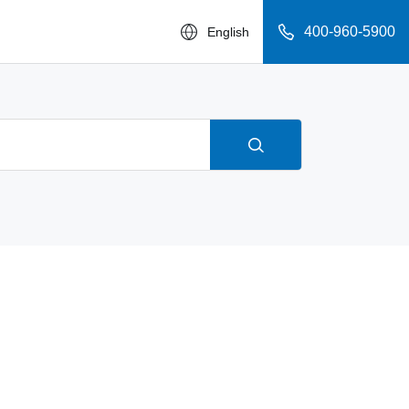
400-960-5900
English